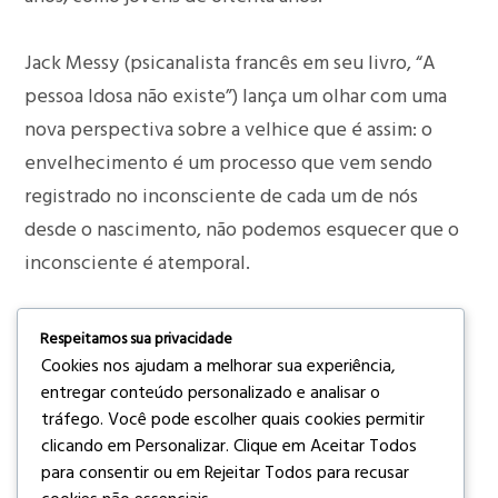
Jack Messy (psicanalista francês em seu livro, “A
pessoa Idosa não existe”) lança um olhar com uma
nova perspectiva sobre a velhice que é assim: o
envelhecimento é um processo que vem sendo
registrado no inconsciente de cada um de nós
desde o nascimento, não podemos esquecer que o
inconsciente é atemporal.
Imagina uma senhora passeando no shopping e se
Respeitamos sua privacidade
encanta por um vestido que está em suas
Cookies nos ajudam a melhorar sua experiência,
entregar conteúdo personalizado e analisar o
lembranças de adolescência, entra na loja e pede
tráfego. Você pode escolher quais cookies permitir
para provar o vestido, e só neste momento se dá
clicando em
Personalizar
. Clique em
Aceitar Todos
conta que seu corpo está diferente, dentro dela a
para consentir ou em
Rejeitar Todos
para recusar
velhice não se faz presente.