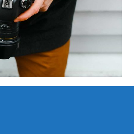
beginners
um adipiscing. Vitae habemus epicuri ei sea. Erat affert no vis, an suas hinc
 nostrud cotidieque mei.…