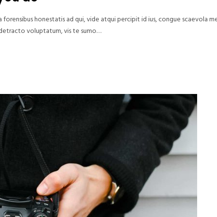
forensibus honestatis ad qui, vide atqui percipit id ius, congue scaevola m
rud detracto voluptatum, vis te sumo…