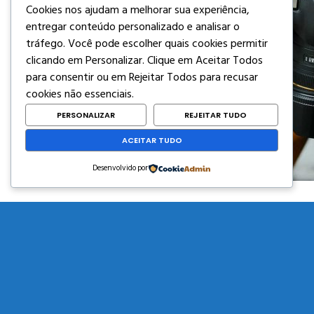
Cookies nos ajudam a melhorar sua experiência,
entregar conteúdo personalizado e analisar o
tráfego. Você pode escolher quais cookies permitir
clicando em
Personalizar
. Clique em
Aceitar Todos
para consentir ou em
Rejeitar Todos
para recusar
cookies não essenciais.
PERSONALIZAR
REJEITAR TUDO
ACEITAR TUDO
Desenvolvido por
Photography for 
Tips for Beginners Cu est primis minim
nostrud. No his ancillae deleniti, no