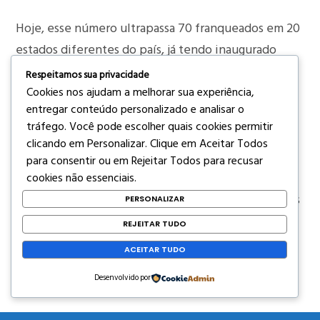
Hoje, esse número ultrapassa 70 franqueados em 20
estados diferentes do país, já tendo inaugurado
também sua primeira unidade no exterior, em
Respeitamos sua privacidade
Lisboa, Portugal.
Cookies nos ajudam a melhorar sua experiência,
entregar conteúdo personalizado e analisar o
tráfego. Você pode escolher quais cookies permitir
Para figurar entre as melhores franquias do país, a
clicando em
Personalizar
. Clique em
Aceitar Todos
Cuidare foi avaliada no que diz respeito a três
para consentir ou em
Rejeitar Todos
para recusar
quesitos: o desempenho da rede, a qualidade da
cookies não essenciais.
rede e a satisfação dos franqueados. Todos os dados
PERSONALIZAR
obtidos, bem como o posicionamento dos
REJEITAR TUDO
franqueados entrevistados foram captados e
ACEITAR TUDO
compilados pela Serasa Experian, atestando a
Desenvolvido por
seriedade da avaliação e do resultado alcançado.