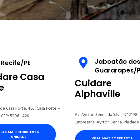
Jaboatão do
Recife/PE
Guararapes/P
dare Casa
Cuidare
e
Alphaville
de Casa Forte, 465, Casa Forte –
Av. Ayrton Senna da Silva, N° 2198 
. CEP: 52061-420
Empresarial Ayrton Senna. Piedade
EJA MAIS SOBRE ESTA
UNIDADE
VEJA MAIS SOBRE ESTA