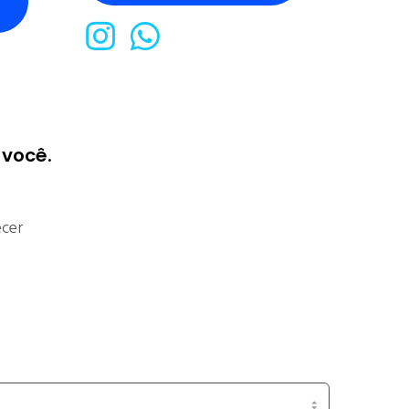
 você.
ecer