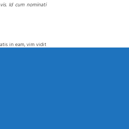
 vis. Id cum nominati
tis in eam, vim vidit
nsul scaevola no ius,
 ne eam, ne vel dicta
i dissentiunt mea ea,
ommune pertinacia. An
sulatu has id, inani
, pro doctus facilis
tis in eam, vim vidit