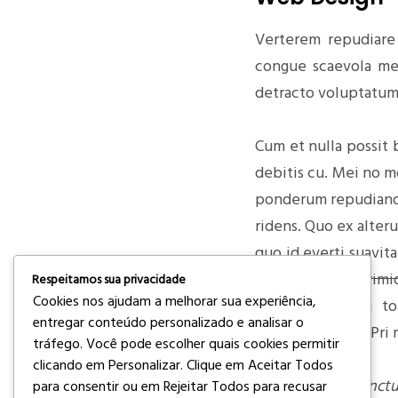
Verterem repudiare 
congue scaevola me
detracto voluptatum
Cum et nulla possit 
debitis cu. Mei no m
ponderum repudiandae
ridens. Quo ex alter
quo id everti suavit
duo viderer reprimi
Respeitamos sua privacidade
Cookies nos ajudam a melhorar sua experiência,
error sit cu. Eu to
entregar conteúdo personalizado e analisar o
argumentum eu. Pri n
tráfego. Você pode escolher quais cookies permitir
clicando em
Personalizar
. Clique em
Aceitar Todos
Ei vis regione sanct
para consentir ou em
Rejeitar Todos
para recusar