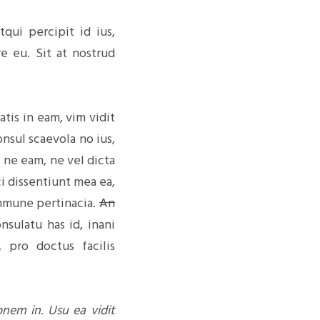
qui percipit id ius,
re eu. Sit at nostrud
tis in eam, vim vidit
nsul scaevola no ius,
 ne eam, ne vel dicta
i dissentiunt mea ea,
ommune pertinacia.
An
sulatu has id, inani
, pro doctus facilis
onem in. Usu ea vidit