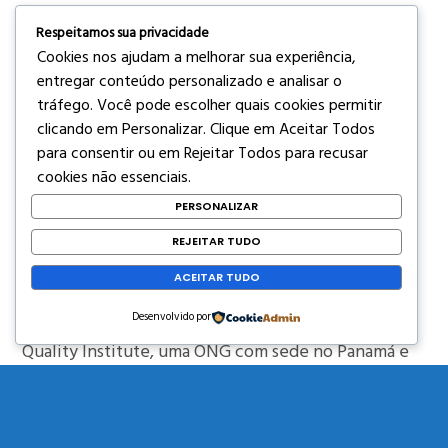
Respeitamos sua privacidade
Cuidar de pessoas exige mais do que habilidades
Cookies nos ajudam a melhorar sua experiência,
técnicas; é preciso ter empatia, respeito e dedicação
entregar conteúdo personalizado e analisar o
tráfego. Você pode escolher quais cookies permitir
para compreender e atender às necessidades de
clicando em
Personalizar
. Clique em
Aceitar Todos
cada um.
para consentir ou em
Rejeitar Todos
para recusar
cookies não essenciais.
Este reconhecimento reforça nossa missão de
PERSONALIZAR
transformar o cuidado em um ato de acolhimento e
REJEITAR TUDO
qualidade de vida”, afirma Izabelly.
ACEITAR TUDO
O prêmio é concedido pelo LAQI – Latin American
Desenvolvido por
Quality Institute, uma ONG com sede no Panamá e
atuação em toda a América Latina.
O evento reconhece e celebra a excelência em