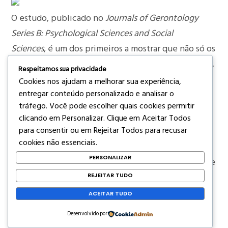
O estudo, publicado no
Journals of Gerontology
Series B: Psychological Sciences and Social
Sciences
, é um dos primeiros a mostrar que não só os
laços sociais próximos são importantes para o idoso,
Respeitamos sua privacidade
mas que manter contato com pessoas variadas, da
Cookies nos ajudam a melhorar sua experiência,
atendente do café ao caixa do supermercado, ajuda
entregar conteúdo personalizado e analisar o
tráfego. Você pode escolher quais cookies permitir
a aumentar sua atividade física.
clicando em
Personalizar
. Clique em
Aceitar Todos
para consentir ou em
Rejeitar Todos
para recusar
Como o estudo foi feito
cookies não essenciais.
PERSONALIZAR
Pesquisadores perguntaram aos voluntários sobre
encontros e atividades sociais que tinham
REJEITAR TUDO
durante um período de três horas durante uma
ACEITAR TUDO
semana.
Desenvolvido por
Os 300 participantes usaram dispositivos