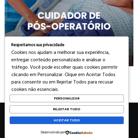
Respeitamos sua privacidade
Cookies nos ajudam a melhorar sua experiência,
entregar conteúdo personalizado e analisar o
tráfego. Você pode escolher quais cookies permitir
clicando em
Personalizar
. Clique em
Aceitar Todos
para consentir ou em
Rejeitar Todos
para recusar
cookies não essenciais.
PERSONALIZAR
REJEITAR TUDO
© 2025 Cuidare Brasil
ACEITAR TUDO
Home
Quem somos
Unidades
Na Mídia
Desenvolvido por
Seja um franqueado
Portal Cuidare